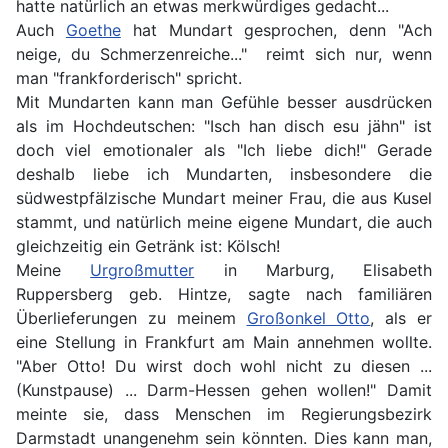
hatte natürlich an etwas merkwürdiges gedacht...
Auch
Goethe
hat Mundart gesprochen, denn "Ach
neige, du Schmerzenreiche..." reimt sich nur, wenn
man "frankforderisch" spricht.
Mit Mundarten kann man Gefühle besser ausdrücken
als im Hochdeutschen: "Isch han disch esu jähn" ist
doch viel emotionaler als "Ich liebe dich!" Gerade
deshalb liebe ich Mundarten, insbesondere die
südwestpfälzische Mundart meiner Frau, die aus Kusel
stammt, und natürlich meine eigene Mundart, die auch
gleichzeitig ein Getränk ist: Kölsch!
Meine
Urgroßmutter
in Marburg, Elisabeth
Ruppersberg geb. Hintze, sagte nach familiären
Überlieferungen zu meinem
Großonkel Otto
, als er
eine Stellung in Frankfurt am Main annehmen wollte.
"Aber Otto! Du wirst doch wohl nicht zu diesen ...
(Kunstpause) ... Darm-Hessen gehen wollen!" Damit
meinte sie, dass Menschen im Regierungsbezirk
Darmstadt unangenehm sein könnten. Dies kann man,