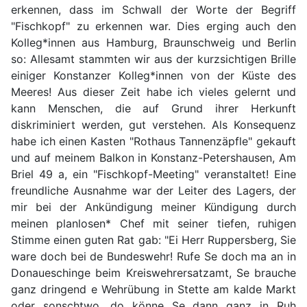
erkennen, dass im Schwall der Worte der Begriff
"Fischkopf" zu erkennen war. Dies erging auch den
Kolleg*innen aus Hamburg, Braunschweig und Berlin
so: Allesamt stammten wir aus der kurzsichtigen Brille
einiger Konstanzer Kolleg*innen von der Küste des
Meeres! Aus dieser Zeit habe ich vieles gelernt und
kann Menschen, die auf Grund ihrer Herkunft
diskriminiert werden, gut verstehen. Als Konsequenz
habe ich einen Kasten "Rothaus Tannenzäpfle" gekauft
und auf meinem Balkon in Konstanz-Petershausen, Am
Briel 49 a, ein "Fischkopf-Meeting" veranstaltet! Eine
freundliche Ausnahme war der Leiter des Lagers, der
mir bei der Ankündigung meiner Kündigung durch
meinen planlosen* Chef mit seiner tiefen, ruhigen
Stimme einen guten Rat gab: "Ei Herr Ruppersberg, Sie
ware doch bei de Bundeswehr! Rufe Se doch ma an in
Donaueschinge beim Kreiswehrersatzamt, Se brauche
ganz dringend e Wehrübung in Stette am kalde Markt
oder sonschtwo, do könne Se dann ganz in Ruh