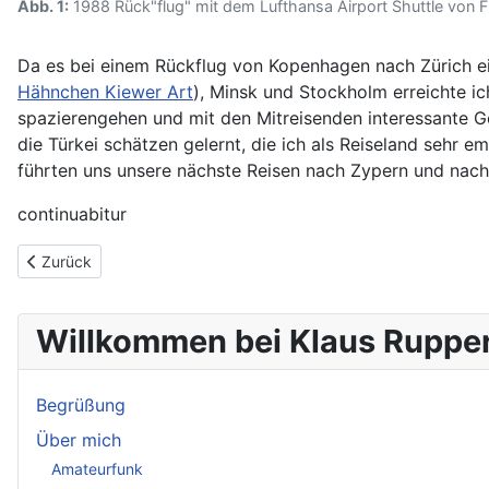
Abb. 1:
1988 Rück"flug" mit dem Lufthansa Airport Shuttle von
Da es bei einem Rückflug von Kopenhagen nach Zürich ein
Hähnchen Kiewer Art
), Minsk und Stockholm erreichte i
spazierengehen und mit den Mitreisenden interessante Ge
die Türkei schätzen gelernt, die ich als Reiseland sehr 
führten uns unsere nächste Reisen nach Zypern und nach
continuabitur
Vorheriger Beitrag: Hähnchen mit Buchweizen und Paprika
Zurück
Willkommen bei Klaus Rupper
Begrüßung
Über mich
Amateurfunk