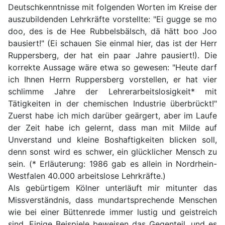
Deutschkenntnisse mit folgenden Worten im Kreise der
auszubildenden Lehrkräfte vorstellte: "Ei gugge se mo
doo, des is de Hee Rubbelsbälsch, dä hätt boo Joo
bausiert!" (Ei schauen Sie einmal hier, das ist der Herr
Ruppersberg, der hat ein paar Jahre pausiert!). Die
korrekte Aussage wäre etwa so gewesen: "Heute darf
ich Ihnen Herrn Ruppersberg vorstellen, er hat vier
schlimme Jahre der Lehrerarbeitslosigkeit* mit
Tätigkeiten in der chemischen Industrie überbrückt!"
Zuerst habe ich mich darüber geärgert, aber im Laufe
der Zeit habe ich gelernt, dass man mit Milde auf
Unverstand und kleine Boshaftigkeiten blicken soll,
denn sonst wird es schwer, ein glücklicher Mensch zu
sein. (* Erläuterung: 1986 gab es allein in Nordrhein-
Westfalen 40.000 arbeitslose Lehrkräfte.)
Als gebürtigem Kölner unterläuft mir mitunter das
Missverständnis, dass mundartsprechende Menschen
wie bei einer Büttenrede immer lustig und geistreich
sind. Einige Beispiele beweisen das Gegenteil, und es