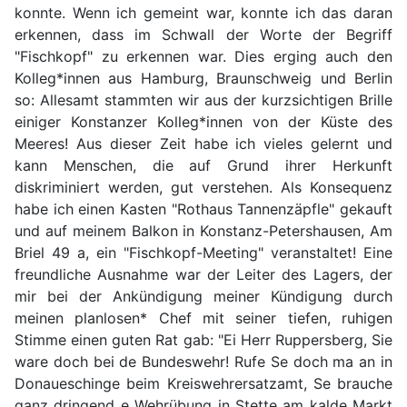
konnte. Wenn ich gemeint war, konnte ich das daran
erkennen, dass im Schwall der Worte der Begriff
"Fischkopf" zu erkennen war. Dies erging auch den
Kolleg*innen aus Hamburg, Braunschweig und Berlin
so: Allesamt stammten wir aus der kurzsichtigen Brille
einiger Konstanzer Kolleg*innen von der Küste des
Meeres! Aus dieser Zeit habe ich vieles gelernt und
kann Menschen, die auf Grund ihrer Herkunft
diskriminiert werden, gut verstehen. Als Konsequenz
habe ich einen Kasten "Rothaus Tannenzäpfle" gekauft
und auf meinem Balkon in Konstanz-Petershausen, Am
Briel 49 a, ein "Fischkopf-Meeting" veranstaltet! Eine
freundliche Ausnahme war der Leiter des Lagers, der
mir bei der Ankündigung meiner Kündigung durch
meinen planlosen* Chef mit seiner tiefen, ruhigen
Stimme einen guten Rat gab: "Ei Herr Ruppersberg, Sie
ware doch bei de Bundeswehr! Rufe Se doch ma an in
Donaueschinge beim Kreiswehrersatzamt, Se brauche
ganz dringend e Wehrübung in Stette am kalde Markt