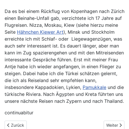
Da es bei einem Rückflug von Kopenhagen nach Zürich
einen Beinahe-Unfall gab, verzichtete ich 17 Jahre auf
Flugreisen. Nizza, Moskau, Kiew (siehe hierzu meine
Seite
Hähnchen Kiewer Art
), Minsk und Stockholm
erreichte ich mit Schlaf- oder Liegewagenzügen, was
auch sehr interessant ist. Es dauert länger, aber man
kann im Zug spazierengehen und mit den Mitreisenden
interessante Gespräche führen. Erst mit meiner Frau
Antje habe ich wieder angefangen, in einen Flieger zu
steigen. Dabei habe ich die Türkei schätzen gelernt,
die ich als Reiseland sehr empfehlen kann,
insbesondere Kappadokien, Lykien,
Pamukkale
und die
türkische Riviera. Nach Ägypten und Kreta führten uns
unsere nächste Reisen nach Zypern und nach Thailand.
continuabitur
Vorheriger Beitrag: Hähnchen mit Buchweizen und Paprika
Nächster Be
Zurück
Weiter